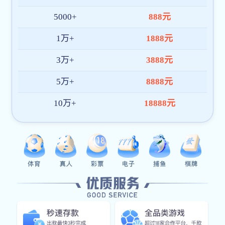
02. 服务升级
随着星空体育(中国)官方网站-STARSPORTS需
求增长，平台陆续上线直播回放、数据分析、
比分预测等功能，同时支持APP与网页双端操
作，带来更快更稳的观赛体验。
03. 国际拓展
目前星空体育手机端入口已在东南亚、欧美等
区域建立本地化团队，推动技术与服务全球落
地，打造具有国际竞争力的赛事平台品牌。