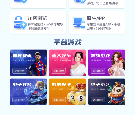
多样赛事服务
覆盖五大热门体育领域，星空体育手机端入口 为您提供一站
式观赛与数据支持服务
体育赛事