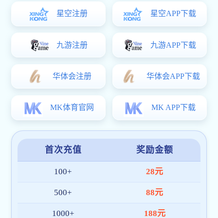
01. 初创定位
星空体育手机端入口起源于对体育精神与数字
技术的热爱，早期平台聚焦于赛事数据与直播
服务，并率先实现多赛程同步与智能提醒功
能，赢得众多球迷的信任。