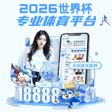
注册入口
星空体育手机端入口
APP与网
页版入口｜畅享全球体育赛事
与数据服务
欢迎访问
星空体育手机端入口
，提供全面覆盖
足球、篮球、电竞等项目的赛事资讯与数据内
容， 支持
APP下载
与
网页使用
，每日同步更新
千场比赛，聚焦热门体育内容， 助您轻松获取
赛事动态，掌握比赛节奏。