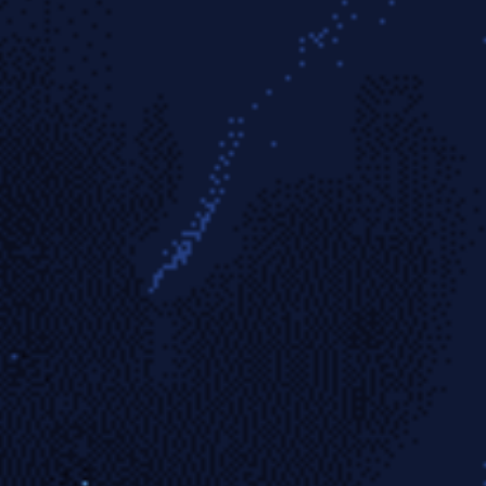
体育赛事
集成全球赛事如英超、NBA、网球大满贯等内
容，支持实时直播与赛前资讯推送，适配所有主
流设备。