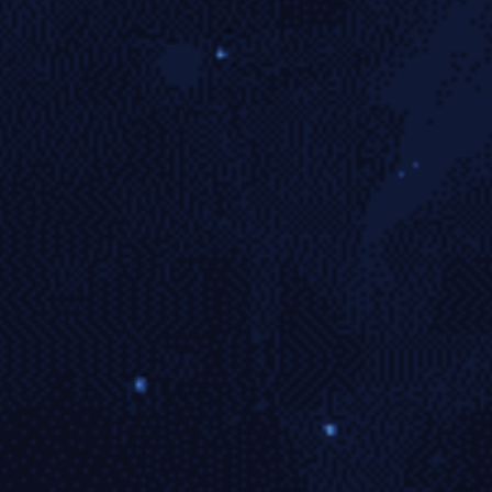
专为体育爱好者打造的移动应用平台，整合星空体育
STARSPORTS赛事数据、智能追踪、个性推送
支持
iOS / Android / Web
多平台同步，具备日
藏等人性化设置。精准呈现比赛进程，提升数据
官方正版渠道 · 安全可靠
实时数据更新 · 快速加载体验
多重加密机制 · 信息私密保护
多端无缝衔接 · 随时查看赛事
高清视频专区 · 畅享沉浸式观赛
立即下载 App
网页版入口