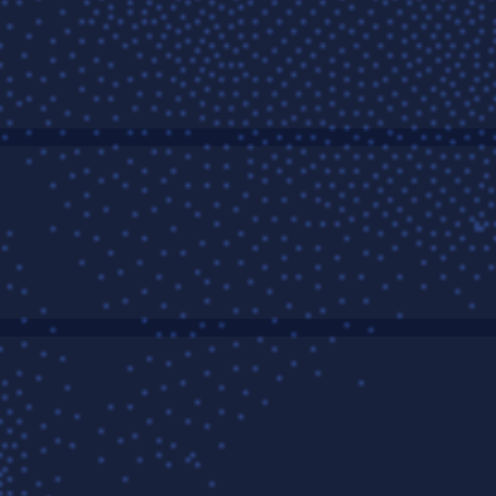
01. 初创定位
赛事服务平
数据同步到高
星空体育手机端入口起源于对
，构建智能
与直播服务，并率先实现多赛
们对用户体验
02. 服务升级
随着星空体育(中国)官方网站-
分析、比分预测等功能，同时