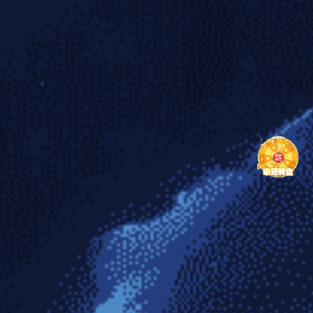
采访、球星特辑、战术分析等多元内容，打造沉浸
细说明，包括账户管
容。
与行业标准，所有内容与服务均通过安全审核，确保合