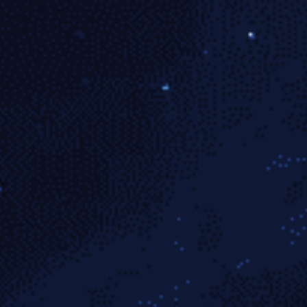
03. 支持哪些终端设备？
法性与
04. 我的资料安全吗？
05. 客服支持时间？
06. 观看直播是否收费？
02.
点击页
账户安
03.
支持多种
据服务
04.
我们采用
STAR