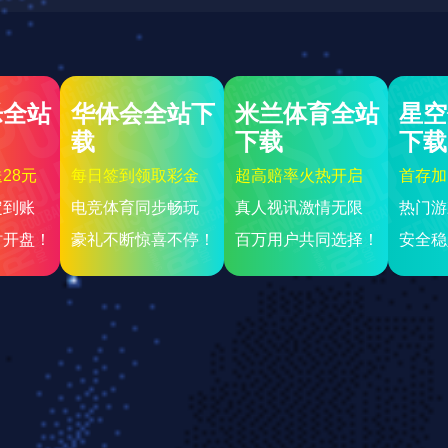
03. 国际拓展
目前星空体育手机端入口已在
全球落地，打造具有国际竞争
多样赛事服务
热门体育领域，星空体育手机端入口 为您提供一站式观赛与数