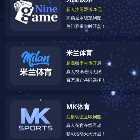
关于星空体育手机端入口
星空体育手机端入口是一家融合科技创新与全球视野的体育
台，致力于为用户提供高效、可信赖的互动观赛体验。 从
清直播、从终端兼容到多语言支持，我们不断突破技术边界
化、低延迟、高稳定的服务体系。 每一次点击，都体现我
的专注与专业。