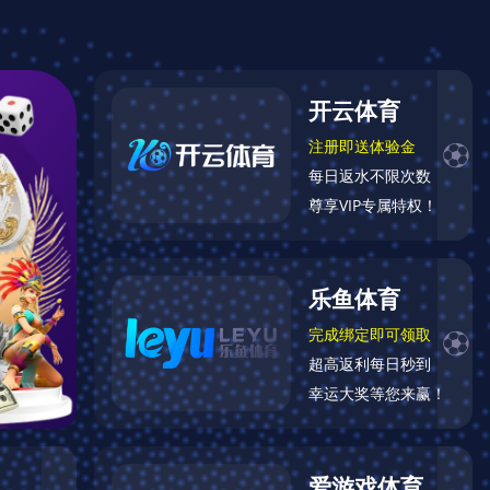
注册入口
体育赛事与数据服务
内容， 支持
APP下载
与
网页使用
，每
，掌握比赛节奏。