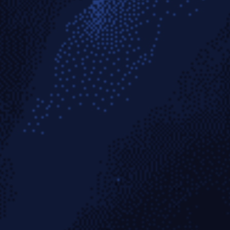
 客服支持时间？
服全年 24 小时在线，支持中文、英文与马来语多语言服务。无论
即时响应。
 观看直播是否收费？
供免费赛事直播服务，部分高峰赛事可能需完成账号登录方可观看。
透明、便捷高效的观赛环境。
p