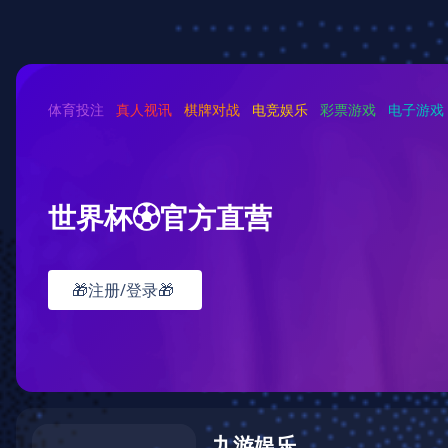
星空体育手机端入
欢迎访问
星空体育手机端入口
，提供
日同步更新千场