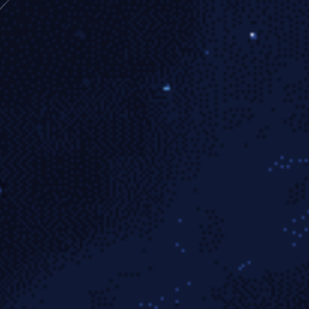
03. 支持哪些终端设备？
法性与
04. 我的资料安全吗？
05. 客服支持时间？
06. 观看直播是否收费？
02.
点击页
账户安
03.
支持多种
据服务
04.
我们采用
STAR