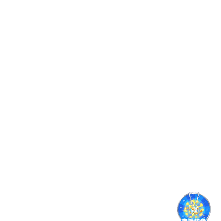
电竞直播
涵盖 LOL、CS:GO、DOTA2 等热门电竞赛事，提供高帧率
直播与赛事专题页，满足不同电竞观众需求。
内容专区
除赛事直播外，还提供赛后采访、球星特辑、战术分析等
多元内容，打造沉浸式体育服务平台。