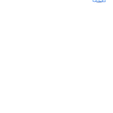
常见问题解答
针对用户在使用 星空体育手机端入口 平台过程中最关心的问
题，我们整理了详细说明，包括账户管理、平台功能、安全
保障与使用体验等方面，帮助您全面了解服务内容。
01. 平台是否合法？
02. 如何创建账户？
03. 支持哪些终端设备？
04. 我的资料安全吗？
05. 客服支持时间？
06. 观看直播是否收费？
01. 平台是否合法？