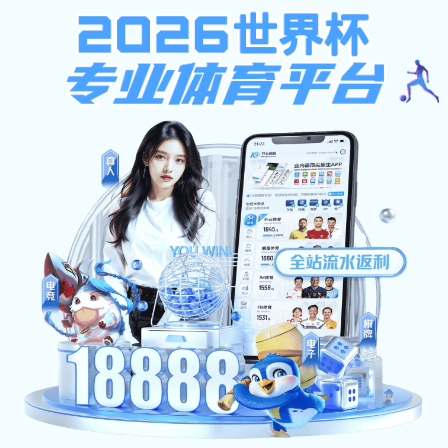
注册入口
星空体育手机端入口
APP与网
页版入口｜畅享全球体育赛事
与数据服务
欢迎访问
星空体育手机端入口
，提供全面覆盖
足球、篮球、电竞等项目的赛事资讯与数据内
容， 支持
APP下载
与
网页使用
，每日同步更新
千场比赛，聚焦热门体育内容， 助您轻松获取
赛事动态，掌握比赛节奏。