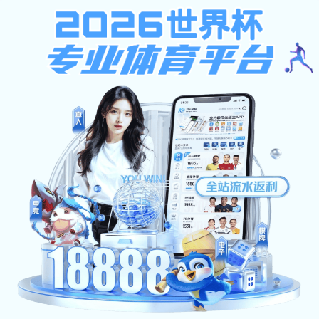
注册入口
星空体育手机端入口
APP与网
页版入口｜畅享全球体育赛事
与数据服务
欢迎访问
星空体育手机端入口
，提供全面覆盖
足球、篮球、电竞等项目的赛事资讯与数据内
容， 支持
APP下载
与
网页使用
，每日同步更新
千场比赛，聚焦热门体育内容， 助您轻松获取
赛事动态，掌握比赛节奏。