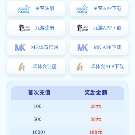
01. 初创定位
星空体育手机端入口起源于对体育精神与数字
技术的热爱，早期平台聚焦于赛事数据与直播
服务，并率先实现多赛程同步与智能提醒功
能，赢得众多球迷的信任。