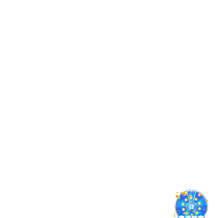
电竞直播
涵盖 LOL、CS:GO、DOTA2 等热门电竞赛事，提供高帧率
直播与赛事专题页，满足不同电竞观众需求。
内容专区
除赛事直播外，还提供赛后采访、球星特辑、战术分析等
多元内容，打造沉浸式体育服务平台。