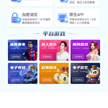
多样赛事服务
覆盖五大热门体育领域，星空体育手机端入口 为您提供一站
式观赛与数据支持服务
体育赛事