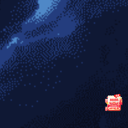
）即可完成注册。建议您开启双重验证功能，以提升
App。无论使用何种设备，均可享受高清赛事直播与实时数
在传输与存储过程中的安全。星空体育(中国)官方网站-