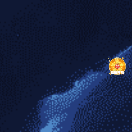
采访、球星特辑、战术分析等多元内容，打造沉浸
细说明，包括账户管
容。
与行业标准，所有内容与服务均通过安全审核，确保合