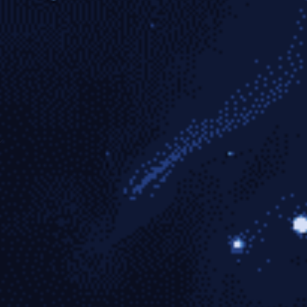
电竞直播
涵盖 LOL、CS:GO、DOTA2 等热门电竞赛事
页，满足不同电竞观众需求。
针对用户在使用 
理、
01.
01. 平台是否合法？
02. 如何创建账户？
是的，