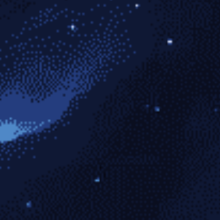
05.
平台客
们都将
06.
平台提
个公开
星空体育手机端入口 Ap
全场景·全功能·全终端