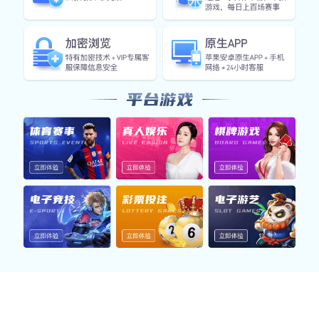
多样赛事服务
覆盖五大热门体育领域，星空体育手机端入口 为您提供一站
式观赛与数据支持服务
体育赛事