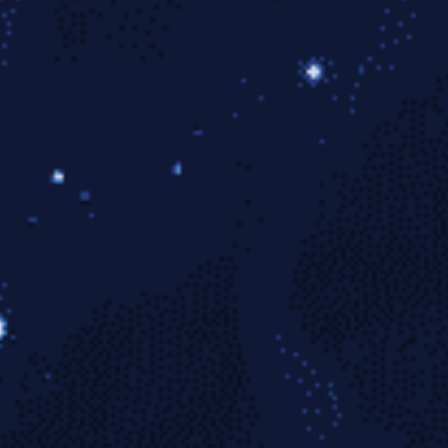
内容专区
，提供高帧率直播与赛事专题
除赛事直播外，还提供赛后
式体育服务平台。
常见问题解答
星空体育手机端入口 平台过程中最关心的问题，我们整理了详
平台功能、安全保障与使用体验等方面，帮助您全面了解服务内
 平台是否合法？
星空体育手机端入口 拥有合规的运营资质，严格遵守数据保护法规