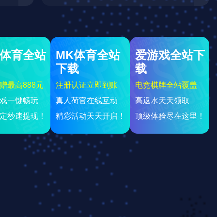
东南亚、欧美等区域建立本地化团队，推动技术与服务
力的赛事平台品牌。
据支持服务