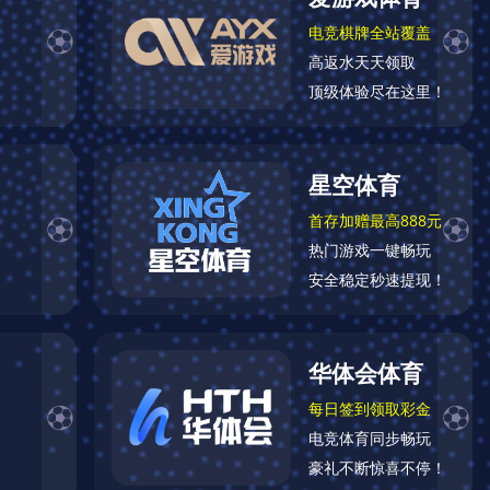
体育精神与数字技术的热爱，早期平台聚焦于赛事数据
程同步与智能提醒功能，赢得众多球迷的信任。
STARSPORTS需求增长，平台陆续上线直播回放、数据
支持APP与网页双端操作，带来更快更稳的观赛体验。