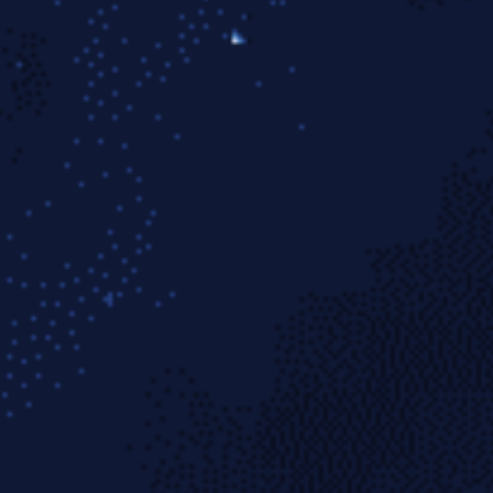
数据分析
整合球员数据、赛事统计与历史对阵记录，星空
体育(中国)官方网站-STARSPORTS 助您掌握全面
信息，精准了解赛况。