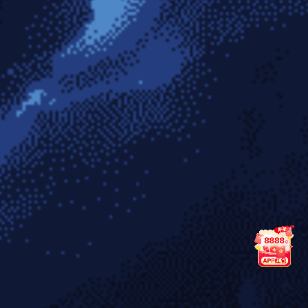
）即可完成注册。建议您开启双重验证功能，以提升
App。无论使用何种设备，均可享受高清赛事直播与实时数
在传输与存储过程中的安全。星空体育(中国)官方网站-