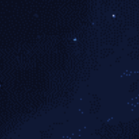
03. 支持哪些终端设备？
法性与
04. 我的资料安全吗？
05. 客服支持时间？
06. 观看直播是否收费？
02.
点击页
账户安
03.
支持多种
据服务
04.
我们采用
STAR