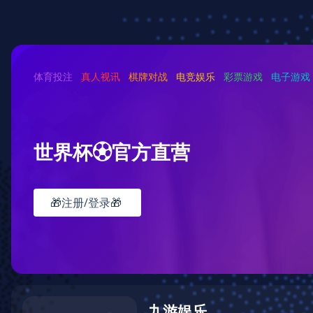
星空体育手机端入
欢迎访问
星空体育手机端入口
，提供
日同步更新千场