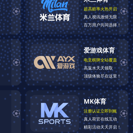
体育精神与数字技术的热爱，早期平台聚焦于赛事数据
程同步与智能提醒功能，赢得众多球迷的信任。
STARSPORTS需求增长，平台陆续上线直播回放、数据
支持APP与网页双端操作，带来更快更稳的观赛体验。