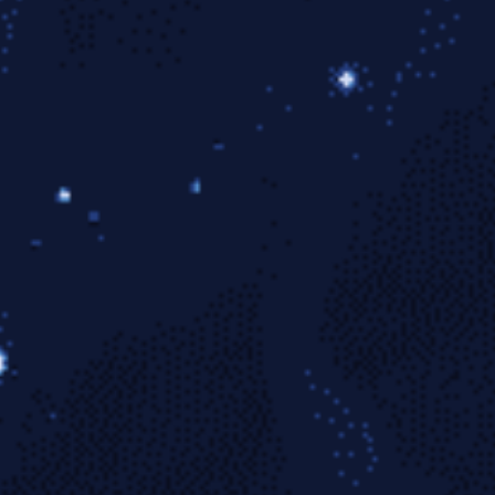
内容专区
，提供高帧率直播与赛事专题
除赛事直播外，还提供赛后
式体育服务平台。
常见问题解答
星空体育手机端入口 平台过程中最关心的问题，我们整理了详
平台功能、安全保障与使用体验等方面，帮助您全面了解服务内
 平台是否合法？
星空体育手机端入口 拥有合规的运营资质，严格遵守数据保护法规