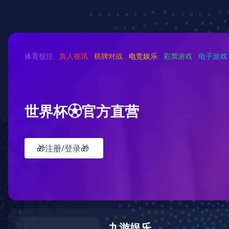
星空体育手机端入
欢迎访问
星空体育手机端入口
，提供
日同步更新千场