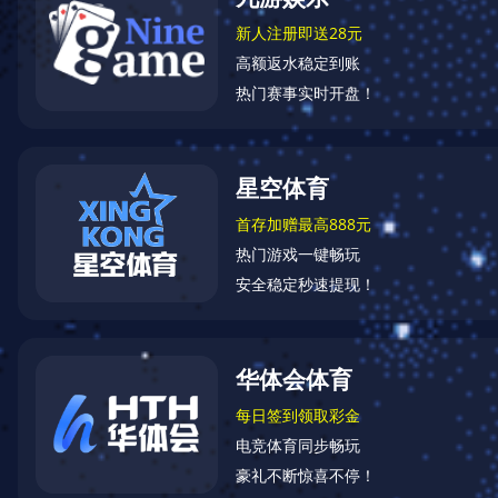
关于星空体育手机端入口
星空体育手机端入口是一家融合科技创新与全球视野的体育
台，致力于为用户提供高效、可信赖的互动观赛体验。 从
清直播、从终端兼容到多语言支持，我们不断突破技术边界
化、低延迟、高稳定的服务体系。 每一次点击，都体现我
的专注与专业。