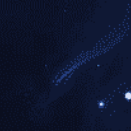
电竞直播
涵盖 LOL、CS:GO、DOTA2 等热门电竞赛事
页，满足不同电竞观众需求。
针对用户在使用 
理、
01.
01. 平台是否合法？
02. 如何创建账户？
是的，