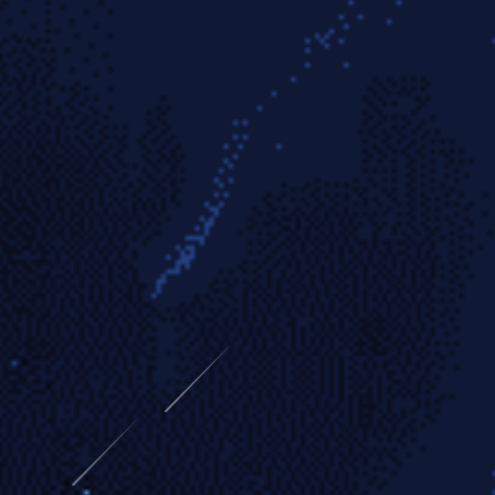
体育赛事
集成全球赛事如英超、NBA、网球大满贯等内
容，支持实时直播与赛前资讯推送，适配所有主
流设备。