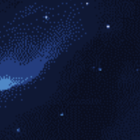
05.
平台客
们都将
06.
平台提
个公开
星空体育手机端入口 Ap
全场景·全功能·全终端