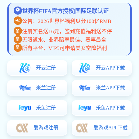
手机App
网页版
关于星空体育手机端入口
星空体育手机端入口是一家融合科技创新与全球视野的体育
赛事服务平台，致力于为用户提供高效、可信赖的互动观赛
体验。 从数据同步到高清直播、从终端兼容到多语言支持，
我们不断突破技术边界，构建智能化、低延迟、高稳定的服
务体系。 每一次点击，都体现我们对用户体验的专注与专
业。